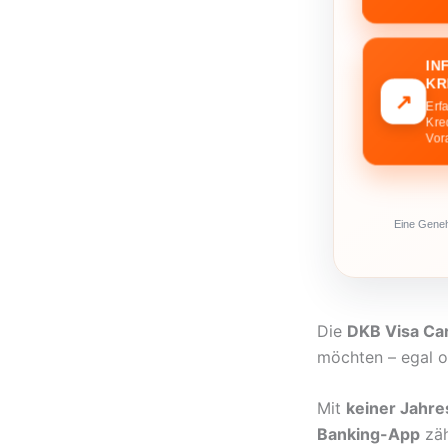
IN
KR
↗
Erf
Kre
Vor
Eine Geneh
Die
DKB Visa Ca
möchten – egal o
Mit
keiner Jahr
Banking-App
zäh