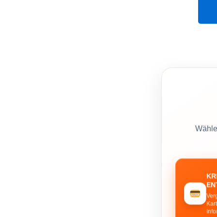
Wählen
KR
EN
Ver
Kar
Inf