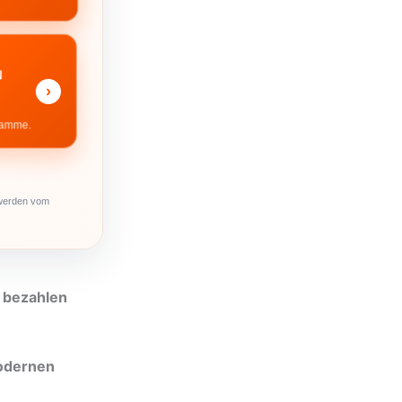
N
›
ramme.
 werden vom
i bezahlen
dernen