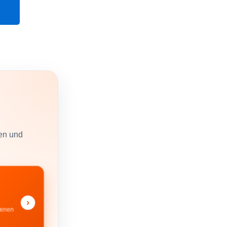
ken und
›
denen