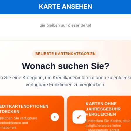
KARTE ANSEHEN
Sie bleiben auf dieser Seite!
BELIEBTE KARTENKATEGORIEN
Wonach suchen Sie?
 Sie eine Kategorie, um Kreditkarteninformationen zu entdec
verfügbare Funktionen zu vergleichen.
KARTEN OHNE
EDITKARTENOPTIONEN
JAHRESGEBÜHR
TDECKEN
VERGLEICHEN
✓
›
gleichen Sie verfügbare
Entdecken Sie Karten, bei 
tenfunktionen und
möglicherweise keine
ormationen.
Jahresgebühr anfällt.