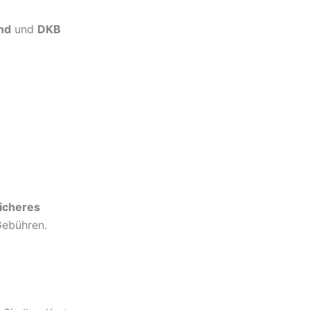
and
und
DKB
icheres
Gebühren.