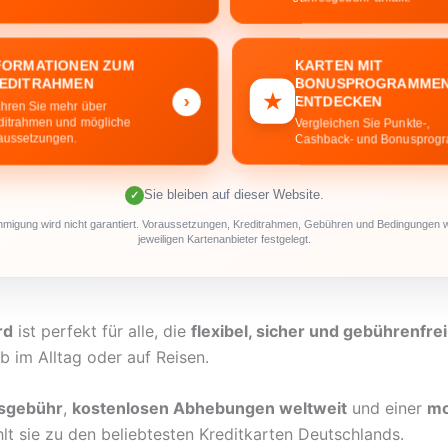
KARTEN MIT
FORMATIONEN ZUM
BONUSPROGRAMME
EDITRAHMEN
★
›
ENTDECKEN
ahren Sie mehr über
ditrahmen und mögliche
Vergleichen Sie Punkte-,
aussetzungen.
Cashback- und Bonusprog
Sie bleiben auf dieser Website.
✓
migung wird nicht garantiert. Voraussetzungen, Kreditrahmen, Gebühren und Bedingungen
jeweiligen Kartenanbieter festgelegt.
rd
ist perfekt für alle, die
flexibel, sicher und gebührenfre
b im Alltag oder auf Reisen.
esgebühr
,
kostenlosen Abhebungen weltweit
und einer
mo
lt sie zu den beliebtesten Kreditkarten Deutschlands.