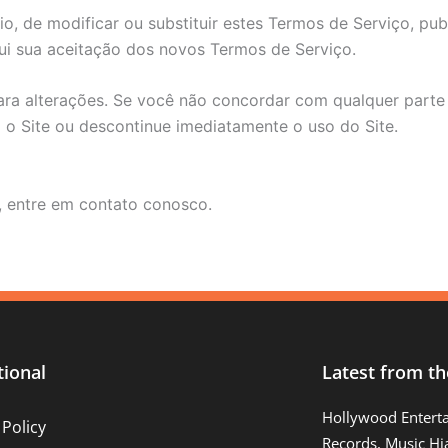
io, de modificar ou substituir estes Termos de Serviço, pu
tui sua aceitação dos novos Termos de Serviço.
para alterações. Se você não concordar com qualquer parte
 o Site ou descontinue imediatamente o uso do Site.
, entre em contato conosco.
tional
Latest from th
Hollywood Entert
 Policy
Records, Music Hi