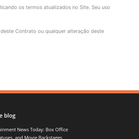
blicando os termos atualizados no Site. Seu uso
 deste Contrato ou qualquer alteração deste
e blog
ainment News Today: Box Office
atuses, and Movie Backstages