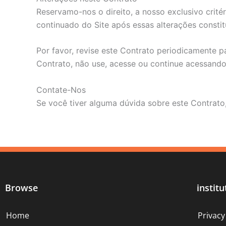
Reservamo-nos o direito, a nosso exclusivo critér
continuado do Site após essas alterações consti
Por favor, revise este Contrato periodicamente 
Contrato, não use, acesse ou continue acessando
Contate-Nos
Se você tiver alguma dúvida sobre este Contrato
Browse
institu
Home
Privacy